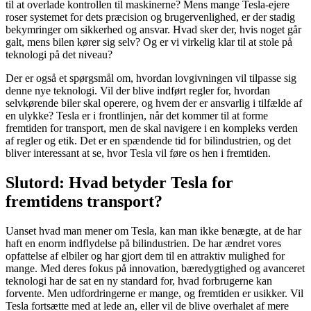
til at overlade kontrollen til maskinerne? Mens mange Tesla-ejere
roser systemet for dets præcision og brugervenlighed, er der stadig
bekymringer om sikkerhed og ansvar. Hvad sker der, hvis noget går
galt, mens bilen kører sig selv? Og er vi virkelig klar til at stole på
teknologi på det niveau?
Der er også et spørgsmål om, hvordan lovgivningen vil tilpasse sig
denne nye teknologi. Vil der blive indført regler for, hvordan
selvkørende biler skal operere, og hvem der er ansvarlig i tilfælde af
en ulykke? Tesla er i frontlinjen, når det kommer til at forme
fremtiden for transport, men de skal navigere i en kompleks verden
af regler og etik. Det er en spændende tid for bilindustrien, og det
bliver interessant at se, hvor Tesla vil føre os hen i fremtiden.
Slutord: Hvad betyder Tesla for
fremtidens transport?
Uanset hvad man mener om Tesla, kan man ikke benægte, at de har
haft en enorm indflydelse på bilindustrien. De har ændret vores
opfattelse af elbiler og har gjort dem til en attraktiv mulighed for
mange. Med deres fokus på innovation, bæredygtighed og avanceret
teknologi har de sat en ny standard for, hvad forbrugerne kan
forvente. Men udfordringerne er mange, og fremtiden er usikker. Vil
Tesla fortsætte med at lede an, eller vil de blive overhalet af mere