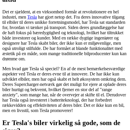
Det er sjældent, at en virksomhed formår at revolutionere en hel
industri, men
Tesla
har gjort netop det. Fra deres innovative tilgang
til elbiler til deres unikke forretningsmodel, har Tesla sat standarden
for, hvordan vi tænker på transport. Siden deres grundlæggelse har
de haft fokus på bæredygtighed og teknologi, hvilket har tiltrukket
både investorer og kunder. Med en række dygtige ingeniører og
designere har Tesla skabt biler, der ikke kun er miljøvenlige, men
også utroligt stilfulde. De har formået at blande funktionalitet med
æstetik på en måde, som mange traditionelle bilproducenter kun kan
drømme om.
Men hvad gør Tesla så speciel? En af de mest bemærkelsesværdige
aspekter ved Tesla er deres evne til at innovere. De har ikke kun
udviklet elbiler, men har også skabt et helt økosystem omkring dem.
Deres Supercharger-netværk gør det muligt for ejere at oplade deres
biler hurtigt og bekvemt, hvilket fjerner en stor del af "range
anxiety", som mange har, når de overvejer at skifte til el. Derudover
har Tesla også investeret i batteriteknologi, der har forbedret
rækkevidden og effektiviteten af deres biler. Det er ikke kun en bil,
men en livsstil, som Tesla promoverer!
Er Tesla's biler virkelig så gode, som de