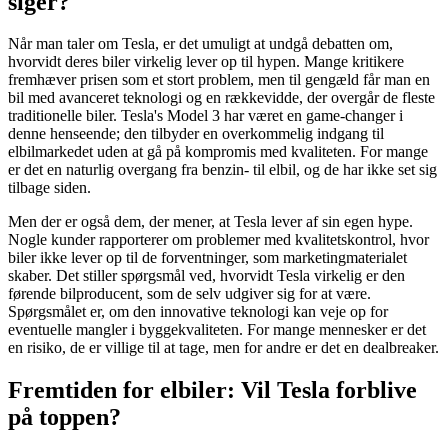
siger?
Når man taler om Tesla, er det umuligt at undgå debatten om,
hvorvidt deres biler virkelig lever op til hypen. Mange kritikere
fremhæver prisen som et stort problem, men til gengæld får man en
bil med avanceret teknologi og en rækkevidde, der overgår de fleste
traditionelle biler. Tesla's Model 3 har været en game-changer i
denne henseende; den tilbyder en overkommelig indgang til
elbilmarkedet uden at gå på kompromis med kvaliteten. For mange
er det en naturlig overgang fra benzin- til elbil, og de har ikke set sig
tilbage siden.
Men der er også dem, der mener, at Tesla lever af sin egen hype.
Nogle kunder rapporterer om problemer med kvalitetskontrol, hvor
biler ikke lever op til de forventninger, som marketingmaterialet
skaber. Det stiller spørgsmål ved, hvorvidt Tesla virkelig er den
førende bilproducent, som de selv udgiver sig for at være.
Spørgsmålet er, om den innovative teknologi kan veje op for
eventuelle mangler i byggekvaliteten. For mange mennesker er det
en risiko, de er villige til at tage, men for andre er det en dealbreaker.
Fremtiden for elbiler: Vil Tesla forblive
på toppen?