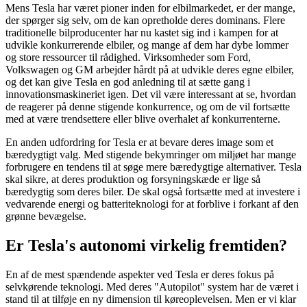
Mens Tesla har været pioner inden for elbilmarkedet, er der mange,
der spørger sig selv, om de kan opretholde deres dominans. Flere
traditionelle bilproducenter har nu kastet sig ind i kampen for at
udvikle konkurrerende elbiler, og mange af dem har dybe lommer
og store ressourcer til rådighed. Virksomheder som Ford,
Volkswagen og GM arbejder hårdt på at udvikle deres egne elbiler,
og det kan give Tesla en god anledning til at sætte gang i
innovationsmaskineriet igen. Det vil være interessant at se, hvordan
de reagerer på denne stigende konkurrence, og om de vil fortsætte
med at være trendsettere eller blive overhalet af konkurrenterne.
En anden udfordring for Tesla er at bevare deres image som et
bæredygtigt valg. Med stigende bekymringer om miljøet har mange
forbrugere en tendens til at søge mere bæredygtige alternativer. Tesla
skal sikre, at deres produktion og forsyningskæde er lige så
bæredygtig som deres biler. De skal også fortsætte med at investere i
vedvarende energi og batteriteknologi for at forblive i forkant af den
grønne bevægelse.
Er Tesla's autonomi virkelig fremtiden?
En af de mest spændende aspekter ved Tesla er deres fokus på
selvkørende teknologi. Med deres "Autopilot" system har de været i
stand til at tilføje en ny dimension til køreoplevelsen. Men er vi klar