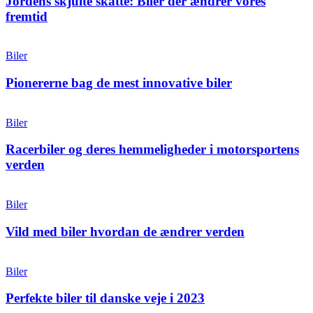
Jordens skjulte skatte: Biler der ændrer vores
fremtid
Biler
Pionererne bag de mest innovative biler
Biler
Racerbiler og deres hemmeligheder i motorsportens
verden
Biler
Vild med biler hvordan de ændrer verden
Biler
Perfekte biler til danske veje i 2023