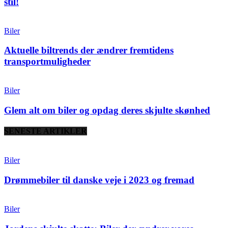
stil!
Biler
Aktuelle biltrends der ændrer fremtidens
transportmuligheder
Biler
Glem alt om biler og opdag deres skjulte skønhed
SENESTE ARTIKLER
Biler
Drømmebiler til danske veje i 2023 og fremad
Biler