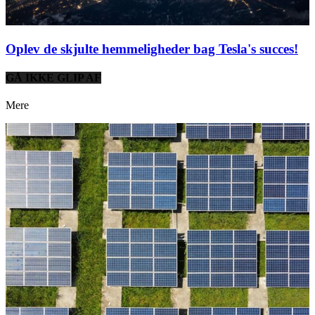
Oplev de skjulte hemmeligheder bag Tesla's succes!
GÅ IKKE GLIP AF
Mere